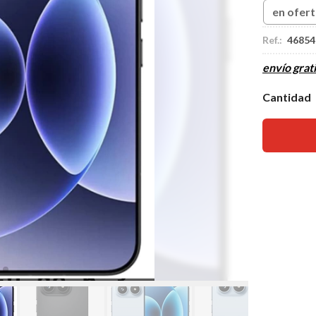
en ofer
Ref.:
46854
envío grati
Cantidad