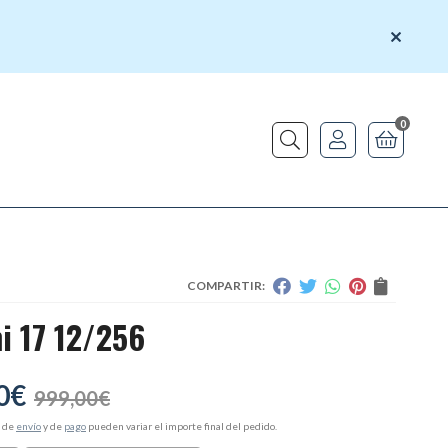
0
Buscar
COMPARTIR:
i 17 12/256
0
€
999,00
€
s de
envío
y de
pago
pueden variar el importe final del pedido.