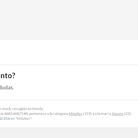
ento?
dudas.
n stock, recogida en tienda.
ia 46854687548, pertenece a la categoría
Móviles
(159) y a la marca
Xiaomi
(22).
12/256
en "Móviles".