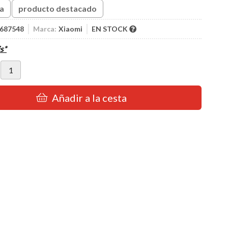
ta
producto destacado
687548
Marca:
Xiaomi
EN STOCK
s*
Añadir a la cesta