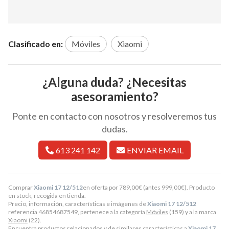
Clasificado en:
Móviles
Xiaomi
¿Alguna duda? ¿Necesitas
asesoramiento?
Ponte en contacto con nosotros y resolveremos tus
dudas.
613 241 142
ENVIAR EMAIL
Comprar
Xiaomi 17 12/512
en oferta por
789,00
€
(antes
999,00
€
). Producto
en stock, recogida en tienda.
Precio, información, características e imágenes de
Xiaomi 17 12/512
referencia 46854687549, pertenece a la categoría
Móviles
(159) y a la marca
Xiaomi
(22).
Encuentra productos relacionados y de similares características a
Xiaomi 17