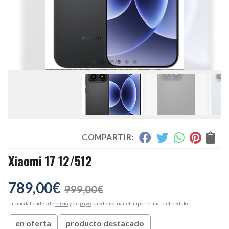
COMPARTIR:
Xiaomi 17 12/512
789,00
€
999,00
€
Las modalidades de
envío
y de
pago
pueden variar el importe final del pedido.
en oferta
producto destacado