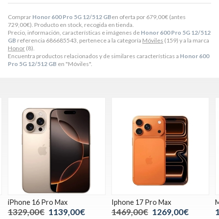
Comprar
Honor 600 Pro 5G 12/512 GB
en oferta por
679,00
€
(antes
729,00
€
). Producto en stock, recogida en tienda.
Precio, información, características e imágenes de
Honor 600 Pro 5G 12/512
GB
referencia 686685543, pertenece a la categoría
Móviles
(159) y a la marca
Honor
(8).
Encuentra productos relacionados y de similares características a
Honor 600
Pro 5G 12/512 GB
en "Móviles".
Iphone 17 Pro Max
Motorola Moto G34 5G
1469,00€
1269,00€
139,00€