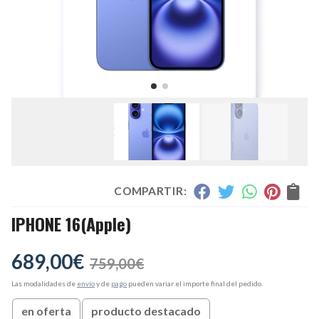
COMPARTIR:
IPHONE 16
(Apple)
689,00
€
759,00
€
Las modalidades de
envío
y de
pago
pueden variar el importe final del pedido.
en oferta
producto destacado