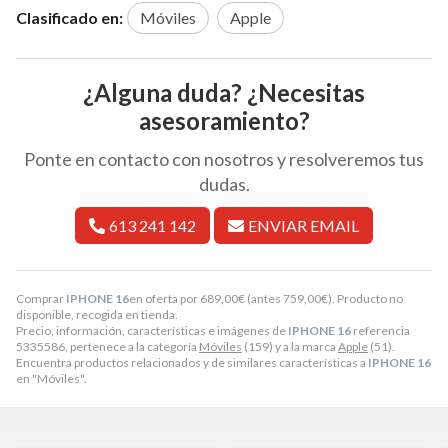
Clasificado en:
Móviles
Apple
¿Alguna duda? ¿Necesitas
asesoramiento?
Ponte en contacto con nosotros y resolveremos tus
dudas.
613 241 142
ENVIAR EMAIL
Comprar
IPHONE 16
en oferta por
689,00
€
(antes
759,00
€
). Producto no
disponible, recogida en tienda.
Precio, información, características e imágenes de
IPHONE 16
referencia
5335586, pertenece a la categoría
Móviles
(159) y a la marca
Apple
(51).
Encuentra productos relacionados y de similares características a
IPHONE 16
en "Móviles".