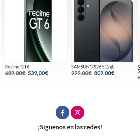
Realme GT6
SAMSUNG S26 512gb
S
5
689,00€
539,00€
999,00€
809,00€
¡Síguenos en las redes!