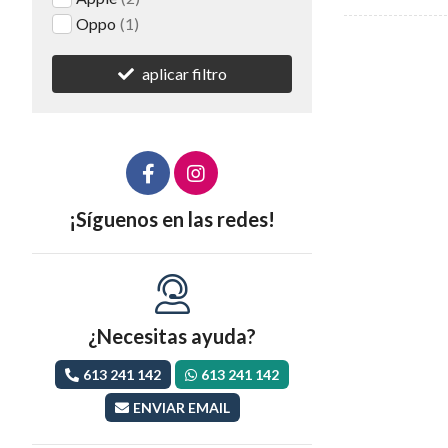
Oppo
(1)
aplicar filtro
¡Síguenos en las redes!
¿Necesitas ayuda?
613 241 142
613 241 142
ENVIAR EMAIL