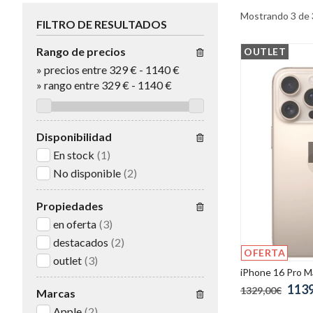
Mostrando 3 de 
FILTRO DE RESULTADOS
Rango de precios
OUTLET
»
precios entre 329 €
-
1140 €
»
rango entre
329
€
-
1140
€
Disponibilidad
En stock
(1)
No disponible
(2)
Propiedades
en oferta
(3)
destacados
(2)
OFERTA
outlet
(3)
iPhone 16 Pro M
113
1329,00€
Marcas
Apple
(2)