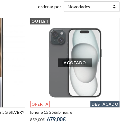
ordenar por
OUTLET
AGOTADO
OFERTA
DESTACADO
 5G SILVERY
Iphone 15 256gb negro
679,00€
859,00€