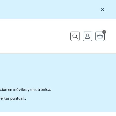
0
Buscar
ión en móviles y electrónica.
fertas puntual
...