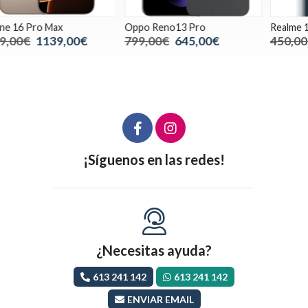
Oppo Reno13 Pro
Realme 13 Pro+
S
8
799,00€
645,00€
450,00€
339,00€
¡Síguenos en las redes!
¿Necesitas ayuda?
613 241 142
613 241 142
ENVIAR EMAIL