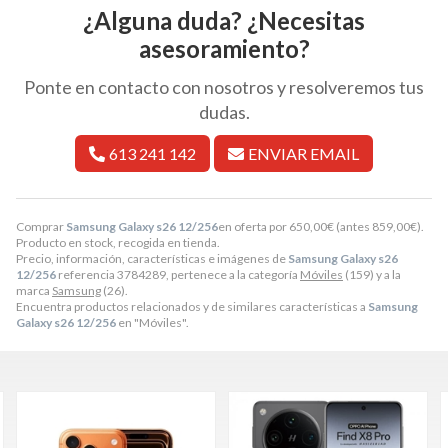
¿Alguna duda? ¿Necesitas
asesoramiento?
Ponte en contacto con nosotros y resolveremos tus
dudas.
613 241 142
ENVIAR EMAIL
Comprar
Samsung Galaxy s26 12/256
en oferta por
650,00
€
(antes
859,00
€
).
Producto en stock, recogida en tienda.
Precio, información, características e imágenes de
Samsung Galaxy s26
12/256
referencia 3784289, pertenece a la categoría
Móviles
(159) y a la
marca
Samsung
(26).
Encuentra productos relacionados y de similares características a
Samsung
Galaxy s26 12/256
en "Móviles".