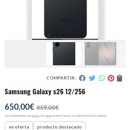
COMPARTIR:
Samsung Galaxy s26 12/256
650,00
€
859,00
€
Las modalidades de
envío
y de
pago
pueden variar el importe final del pedido.
en oferta
producto destacado