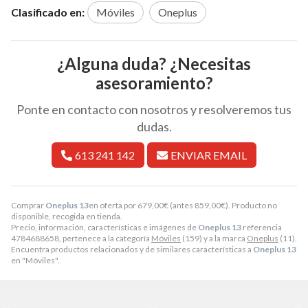
Clasificado en:
Móviles
Oneplus
¿Alguna duda? ¿Necesitas
asesoramiento?
Ponte en contacto con nosotros y resolveremos tus
dudas.
613 241 142
ENVIAR EMAIL
Comprar
Oneplus 13
en oferta por
679,00
€
(antes
859,00
€
). Producto no
disponible, recogida en tienda.
Precio, información, características e imágenes de
Oneplus 13
referencia
4784688658, pertenece a la categoría
Móviles
(159) y a la marca
Oneplus
(11).
Encuentra productos relacionados y de similares características a
Oneplus 13
en "Móviles".