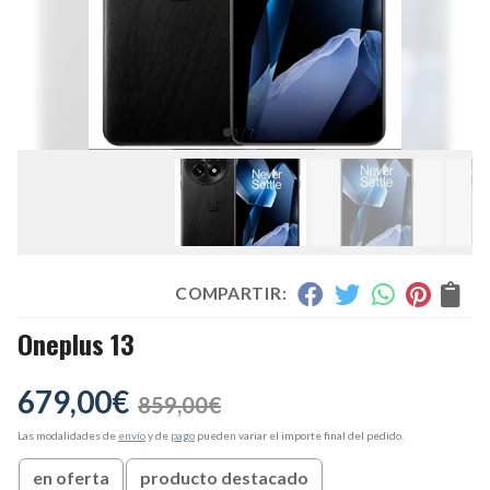
COMPARTIR:
Oneplus 13
679,00
€
859,00
€
Las modalidades de
envío
y de
pago
pueden variar el importe final del pedido.
en oferta
producto destacado