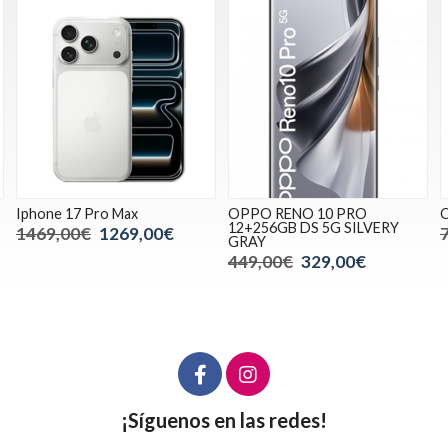
Iphone 17 Pro Max
OPPO RENO 10 PRO
O
12+256GB DS 5G SILVERY
1469,00€
1269,00€
GRAY
449,00€
329,00€
¡Síguenos en las redes!