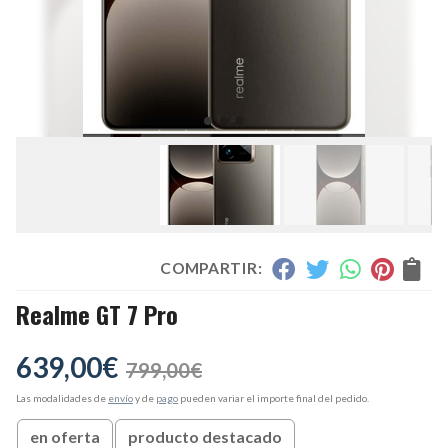
COMPARTIR:
Realme GT 7 Pro
639,00
€
799,00
€
Las modalidades de
envío
y de
pago
pueden variar el importe final del pedido.
en oferta
producto destacado