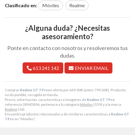
Clasificado en:
Móviles
Realme
¿Alguna duda? ¿Necesitas
asesoramiento?
Ponte en contacto con nosotros y resolveremos tus
dudas.
613 241 142
ENVIAR EMAIL
Comprar
Realme GT 7 Pro
en oferta por
639,00
€
(antes
799,00
€
). Producto
no disponible, recogida en tienda.
Precio, información, características e imágenes de
Realme GT 7 Pro
referencia 38945896, pertenece a la categoría
Móviles
(159) y a la marca
Realme
(16).
Encuentra productos relacionados y de similares características a
Realme GT
7 Pro
en "Móviles".