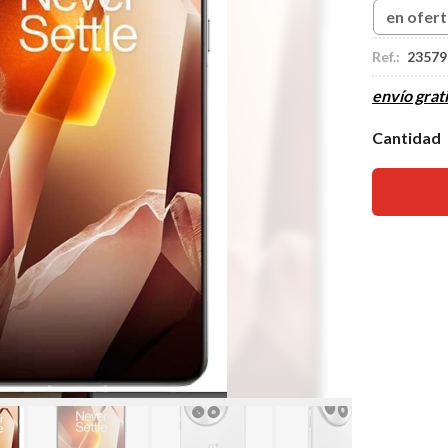
en ofer
Ref.:
23579
envío grati
Cantidad