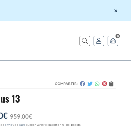
0
Buscar
COMPARTIR:
us 13
0
€
959,00
€
s de
envío
y de
pago
pueden variar el importe final del pedido.