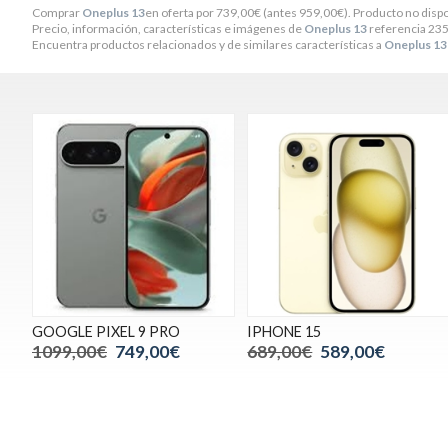
Comprar
Oneplus 13
en oferta por
739,00
€
(antes
959,00
€
). Producto no dispo
Precio, información, características e imágenes de
Oneplus 13
referencia 235
Encuentra productos relacionados y de similares características a
Oneplus 13
GOOGLE PIXEL 9 PRO
IPHONE 15
1099,00€
749,00€
689,00€
589,00€