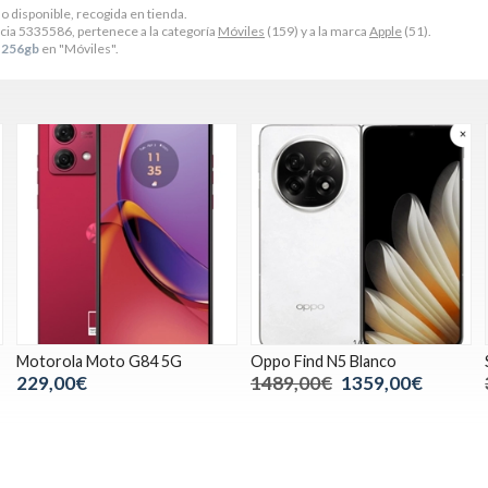
no disponible, recogida en tienda.
cia 5335586, pertenece a la categoría
Móviles
(159) y a la marca
Apple
(51).
 256gb
en "Móviles".
Motorola Moto G84 5G
Oppo Find N5 Blanco
229,00€
1489,00€
1359,00€