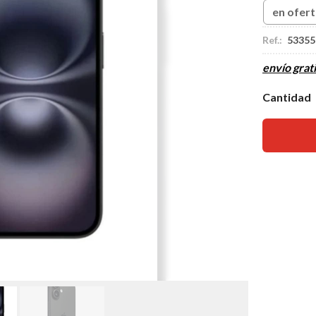
en ofer
Ref.:
53355
envío grati
Cantidad