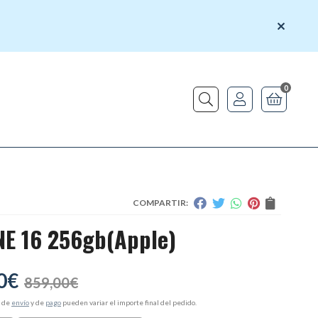
0
Buscar
COMPARTIR:
E 16 256gb
(Apple)
0
€
859,00
€
s de
envío
y de
pago
pueden variar el importe final del pedido.