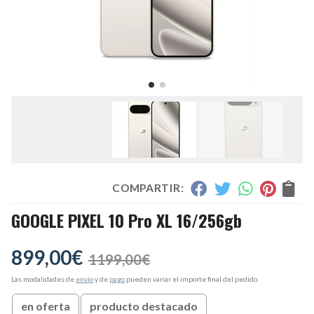
COMPARTIR:
GOOGLE PIXEL 10 Pro XL 16/256gb
899,00
€
1199,00
€
Las modalidades de
envío
y de
pago
pueden variar el importe final del pedido.
en oferta
producto destacado