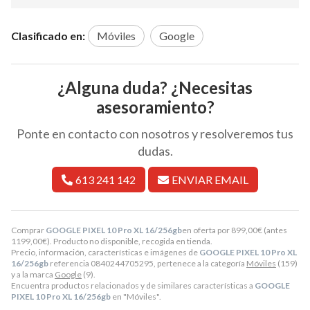
Clasificado en:
Móviles
Google
¿Alguna duda? ¿Necesitas
asesoramiento?
Ponte en contacto con nosotros y resolveremos tus
dudas.
613 241 142
ENVIAR EMAIL
Comprar
GOOGLE PIXEL 10 Pro XL 16/256gb
en oferta por
899,00
€
(antes
1199,00
€
). Producto no disponible, recogida en tienda.
Precio, información, características e imágenes de
GOOGLE PIXEL 10 Pro XL
16/256gb
referencia 0840244705295, pertenece a la categoría
Móviles
(159)
y a la marca
Google
(9).
Encuentra productos relacionados y de similares características a
GOOGLE
PIXEL 10 Pro XL 16/256gb
en "Móviles".