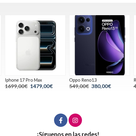
Max
Oppo Reno13
Realme 13 Pro+
79,00€
549,00€
380,00€
450,00€
339,00
¡Síguenos en las redes!