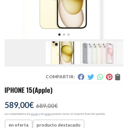
COMPARTIR:
IPHONE 15
(Apple)
589,00
€
689,00
€
Las modalidades de
envío
y de
pago
pueden variar el importe final del pedido.
en oferta
producto destacado