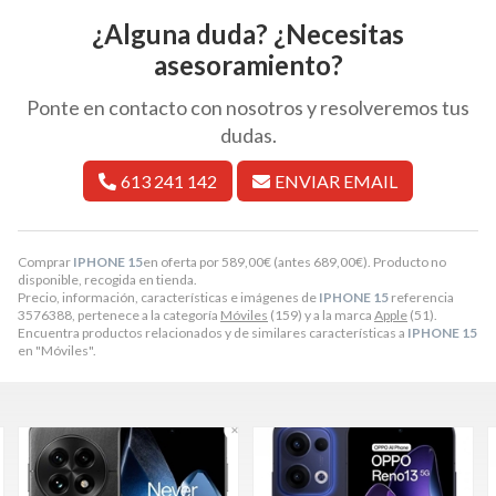
¿Alguna duda? ¿Necesitas
asesoramiento?
Ponte en contacto con nosotros y resolveremos tus
dudas.
613 241 142
ENVIAR EMAIL
Comprar
IPHONE 15
en oferta por
589,00
€
(antes
689,00
€
). Producto no
disponible, recogida en tienda.
Precio, información, características e imágenes de
IPHONE 15
referencia
3576388, pertenece a la categoría
Móviles
(159) y a la marca
Apple
(51).
Encuentra productos relacionados y de similares características a
IPHONE 15
en "Móviles".