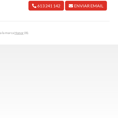
613 241 142
ENVIAR EMAIL
 a la marca
Honor
(8).