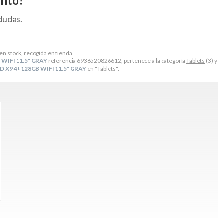
ento?
dudas.
en stock, recogida en tienda.
WIFI 11.5" GRAY
referencia 6936520826612, pertenece a la categoría
Tablets
(3) y
 X9 4+128GB WIFI 11.5" GRAY
en "Tablets".