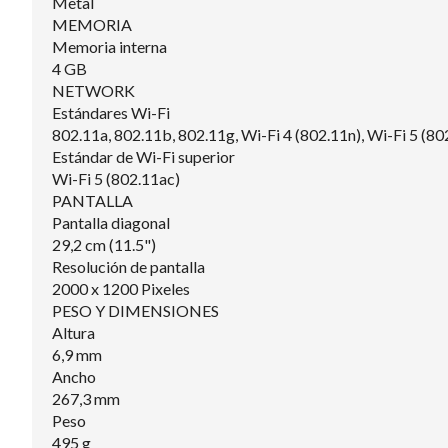
Metal
MEMORIA
Memoria interna
4 GB
NETWORK
Estándares Wi-Fi
802.11a, 802.11b, 802.11g, Wi-Fi 4 (802.11n), Wi-Fi 5 (80
Estándar de Wi-Fi superior
Wi-Fi 5 (802.11ac)
PANTALLA
Pantalla diagonal
29,2 cm (11.5")
Resolución de pantalla
2000 x 1200 Pixeles
PESO Y DIMENSIONES
Altura
6,9 mm
Ancho
267,3 mm
Peso
495 g