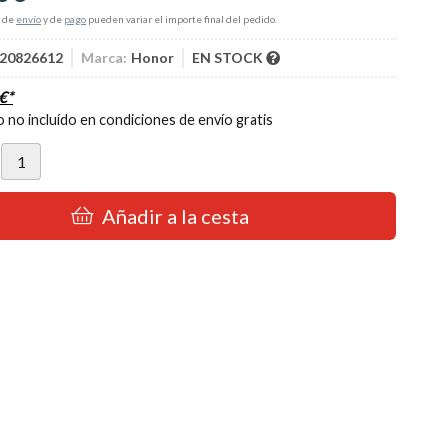
s de
envío
y de
pago
pueden variar el importe final del pedido.
20826612
Marca:
Honor
EN STOCK
€
*
 no incluído en condiciones de envío gratis
Añadir a la cesta