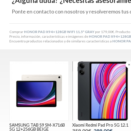
¿Alguna duda? ¿Necesitas asesorami
Ponte en contacto con nosotros y resolveremos tus 
Comprar
HONOR PAD X9 4+128GB WIFI 11.5" GRAY
por
179,00
€
. Producto 
Precio, información, características e imágenes de
HONOR PAD X9 4+128GB 
Encuentra productos relacionados y de similares características a
HONOR PAD
SAMSUNG TAB S9 SM-X716B
Xiaomi Redmi Pad Pro 5G 12.1
5G 12+256GB BEIGE
359,00€
299,00€