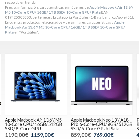
recogida en tienda.
Precio, información, características e imágenes de
Apple Macbook Air 13,6"/
M5 10-Core CPU/ 16GB/ 1TB SSD/ 10-Core GPU/ Plata
EAN
019425308353, pertenece a la categoría
Portátiles
(14) y a la marca
Apple
(51).
Encuentra productos relacionados y de similares características a
Apple
Macbook Air 13,6"/ M5 10-Core CPU/ 16GB/ 1TB SSD/ 10-Core GPU/
Plata
en "Portátiles".
Apple Macbook Neo 13"/ A18
PORTATIL HP 15S-EQ2101NS
P
Pro 6-Core-CPU/ 8GB/ 512GB
Ryzen 5-5500U 8GB 256GB
R
SSD/ 5-Core GPU/ Plata
SSD 15,6" FHD W11H
S
859,00€
769,00€
449,00€