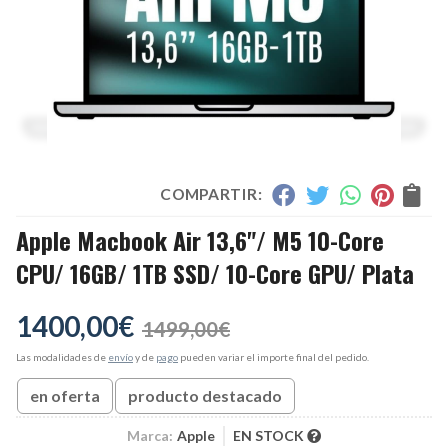
COMPARTIR:
Apple Macbook Air 13,6"/ M5 10-Core
CPU/ 16GB/ 1TB SSD/ 10-Core GPU/ Plata
1400,00
€
1499,00
€
Las modalidades de
envío
y de
pago
pueden variar el importe final del pedido.
en oferta
producto destacado
Marca:
Apple
EN STOCK