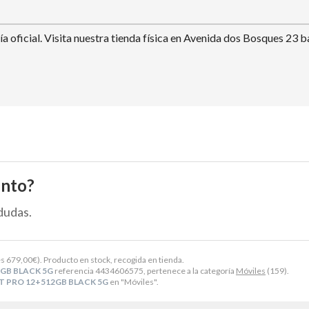
a oficial. Visita nuestra tienda física en Avenida dos Bosques 23 b
ento?
dudas.
es
679,00
€
). Producto en stock, recogida en tienda.
2GB BLACK 5G
referencia 4434606575, pertenece a la categoría
Móviles
(159).
T PRO 12+512GB BLACK 5G
en "Móviles".