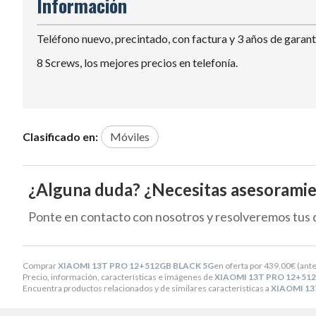
Información
Teléfono nuevo, precintado, con factura y 3 años de garantí
8 Screws, los mejores precios en telefonía.
Clasificado en:
Móviles
¿Alguna duda? ¿Necesitas asesorami
Ponte en contacto con nosotros y resolveremos tus 
Comprar
XIAOMI 13T PRO 12+512GB BLACK 5G
en oferta por
439,00
€
(ant
Precio, información, características e imágenes de
XIAOMI 13T PRO 12+51
Encuentra productos relacionados y de similares características a
XIAOMI 13