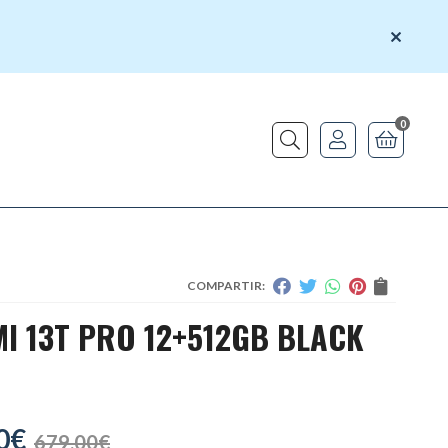
0
Buscar
COMPARTIR:
I 13T PRO 12+512GB BLACK
0
€
679,00
€