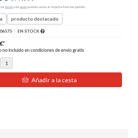
s de
envío
y de
pago
pueden variar el importe final del pedido.
ta
producto destacado
06575
EN STOCK
€
*
 no incluído en condiciones de envío gratis
Añadir a la cesta