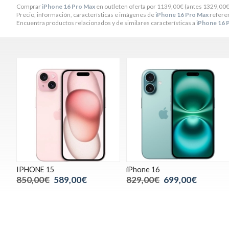
Comprar
iPhone 16 Pro Max
en outleten oferta por
1139,00
€
(antes
1329,00
Precio, información, características e imágenes de
iPhone 16 Pro Max
referen
Encuentra productos relacionados y de similares características a
iPhone 16 
IPHONE 15
iPhone 16
850,00€
589,00€
829,00€
699,00€