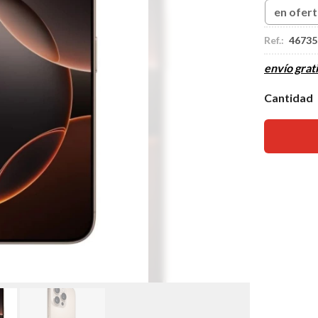
en ofer
Ref.:
46735
envío grati
Cantidad