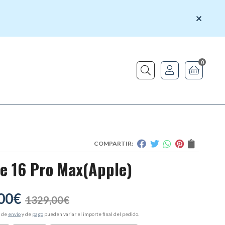
0
Buscar
COMPARTIR:
e 16 Pro Max
(Apple)
00
€
1329,00
€
s de
envío
y de
pago
pueden variar el importe final del pedido.