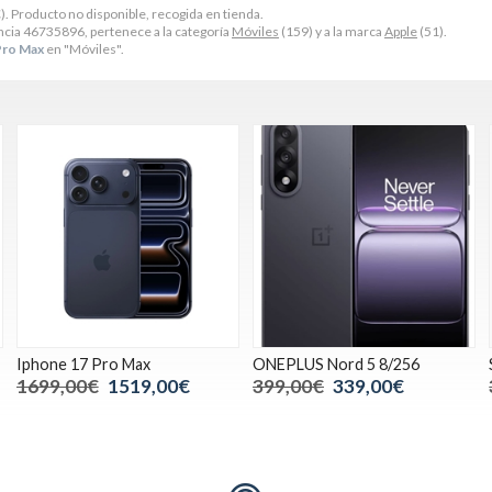
€
). Producto no disponible, recogida en tienda.
cia 46735896, pertenece a la categoría
Móviles
(159) y a la marca
Apple
(51).
Pro Max
en "Móviles".
Iphone 17 Pro Max
ONEPLUS Nord 5 8/256
1699,00€
1519,00€
399,00€
339,00€