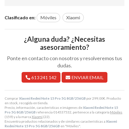
Clasificado en:
Móviles
Xiaomi
¿Alguna duda? ¿Necesitas
asesoramiento?
Ponte en contacto con nosotros y resolveremos tus
dudas.
613 241 142
ENVIAR EMAIL
Comprar
Xiaomi Redmi Note 15 Pro 5G 8GB/256GB
por
299,00
€
. Producto
en stock, recogida en tienda.
Precio, información, características e imágenes de
Xiaomi Redmi Note 15
Pro 5G 8GB/256GB
referencia 014537532, pertenece a la categoría
Móviles
(159) y a la marca
Xiaomi
(22).
Encuentra productos relacionados y de similares características a
Xiaomi
Redmi Note 15 Pro 5G 8GB/256GB
en "Móviles".