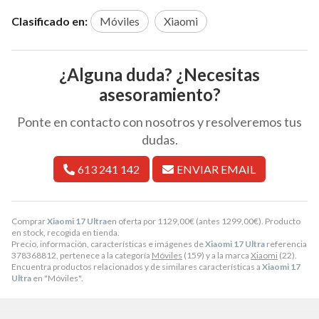
Clasificado en:
Móviles
Xiaomi
¿Alguna duda? ¿Necesitas
asesoramiento?
Ponte en contacto con nosotros y resolveremos tus
dudas.
613 241 142
ENVIAR EMAIL
Comprar
Xiaomi 17 Ultra
en oferta por
1129,00
€
(antes
1299,00
€
). Producto
en stock, recogida en tienda.
Precio, información, características e imágenes de
Xiaomi 17 Ultra
referencia
378368812, pertenece a la categoría
Móviles
(159) y a la marca
Xiaomi
(22).
Encuentra productos relacionados y de similares características a
Xiaomi 17
Ultra
en "Móviles".