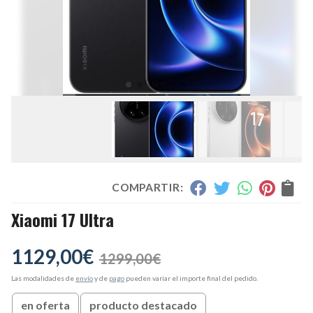
COMPARTIR:
Xiaomi 17 Ultra
1129,00
€
1299,00
€
Las modalidades de
envío
y de
pago
pueden variar el importe final del pedido.
en oferta
producto destacado