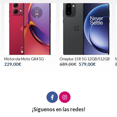
Oneplus 15R 5G 12GB/512GB
Samsung A26 5g 8/256
6
689,00€
579,00€
350,00€
249,00€
¡Síguenos en las redes!