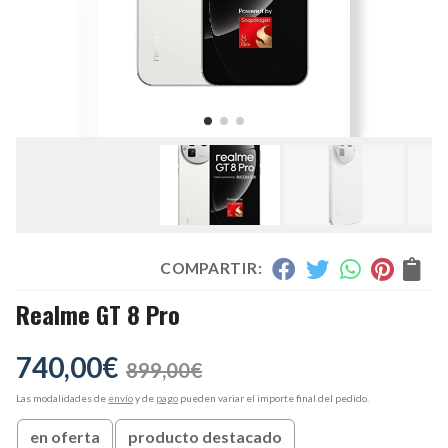
COMPARTIR:
Realme GT 8 Pro
740,00
€
899,00
€
Las modalidades de
envío
y de
pago
pueden variar el importe final del pedido.
en oferta
producto destacado