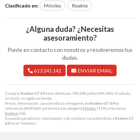
Clasificado en:
Móviles
Realme
¿Alguna duda? ¿Necesitas
asesoramiento?
Ponte en contacto con nosotros y resolveremos tus
dudas.
613 241 142
ENVIAR EMAIL
Comprar
Realme GT 8 Pro
en oferta por
740,00
€
(antes
899,00
€
). Producto
en stock, recogida en tienda.
Precio, información, características e imágenes de
Realme GT 8 Pro
referencia 38945843, pertenece a la categoría
Móviles
(159) y a la marca
Realme
(16).
Encuentra productos relacionados y de similares características a
Realme GT
8 Pro
en "Móviles".