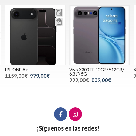
IPHONE Air
Vivo X300 FE 12GB/ 512GB/
X
6.31"/ 5G
1159,00€
979,00€
999,00€
839,00€
¡Síguenos en las redes!