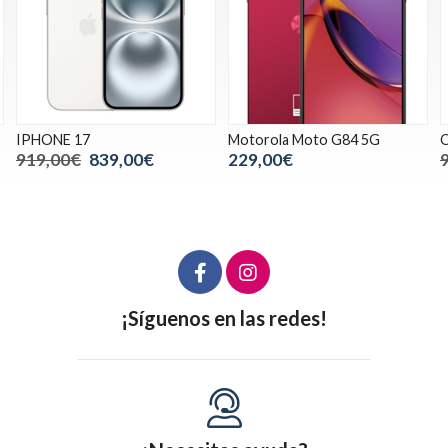
Motorola Moto G84 5G
Oppo Find X9 negro
R
229,00€
999,00€
819,00€
¡Síguenos en las redes!