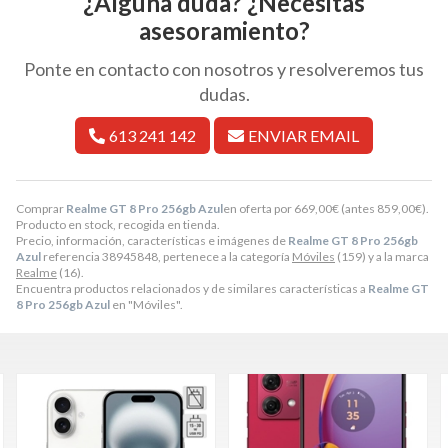
¿Alguna duda? ¿Necesitas
asesoramiento?
Ponte en contacto con nosotros y resolveremos tus
dudas.
613 241 142
ENVIAR EMAIL
Comprar
Realme GT 8 Pro 256gb Azul
en oferta por
669,00
€
(antes
859,00
€
).
Producto en stock, recogida en tienda.
Precio, información, características e imágenes de
Realme GT 8 Pro 256gb
Azul
referencia 38945848, pertenece a la categoría
Móviles
(159) y a la marca
Realme
(16).
Encuentra productos relacionados y de similares características a
Realme GT
8 Pro 256gb Azul
en "Móviles".