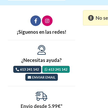
No se
¡Síguenos en las redes!
¿Necesitas ayuda?
613 241 142
613 241 142
ENVIAR EMAIL
Envío desde
5,99
€
*