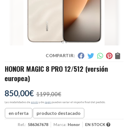
COMPARTIR:
HONOR MAGIC 8 PRO 12/512 (versión
europea)
850,00
€
1199,00
€
Las modalidades de
envío
y de
pago
pueden variar el importe final del pedido.
en oferta
producto destacado
Ref.:
586367678
Marca:
Honor
EN STOCK