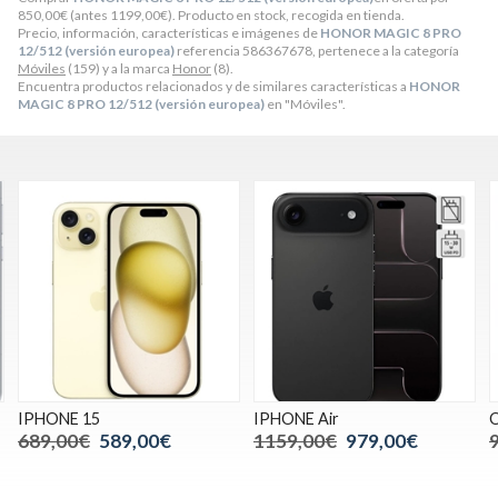
850,00
€
(antes
1199,00
€
). Producto en stock, recogida en tienda.
Precio, información, características e imágenes de
HONOR MAGIC 8 PRO
12/512 (versión europea)
referencia 586367678, pertenece a la categoría
Móviles
(159) y a la marca
Honor
(8).
Encuentra productos relacionados y de similares características a
HONOR
MAGIC 8 PRO 12/512 (versión europea)
en "Móviles".
IPHONE 15
IPHONE Air
O
689,00€
589,00€
1159,00€
979,00€